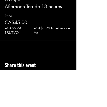
Afternoon Tea de 13 heures
Price
CA$45.00
+CA$6.74
+CA$1.29 ticket service
TPS/TVQ
fee
Share this event