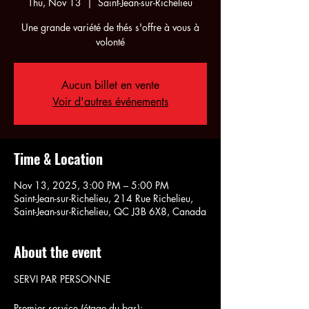
Thu, Nov 13
  |  
Saint-Jean-sur-Richelieu
Une grande variété de thés s'offre à vous à
volonté
Aucun billet en vente
Voir d'autres événements
Time & Location
Nov 13, 2025, 3:00 PM – 5:00 PM
Saint-Jean-sur-Richelieu, 214 Rue Richelieu,
Saint-Jean-sur-Richelieu, QC J3B 6X8, Canada
About the event
SERVI PAR PERSONNE
Premier service (étage du bas):