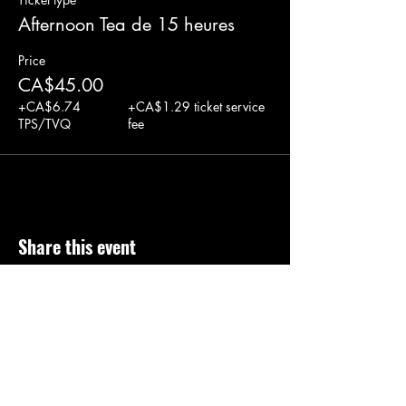
Afternoon Tea de 15 heures
Price
CA$45.00
+CA$6.74
+CA$1.29 ticket service
TPS/TVQ
fee
Share this event