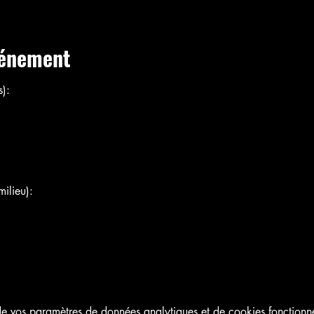
vénement
):
ilieu):
 vos paramètres de données analytiques et de cookies fonctionne