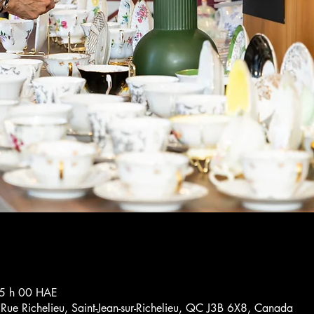
15 h 00 HAE
4 Rue Richelieu, Saint-Jean-sur-Richelieu, QC J3B 6X8, Canada