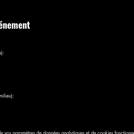
vénement
):
ilieu):
 vos paramètres de données analytiques et de cookies fonctionne