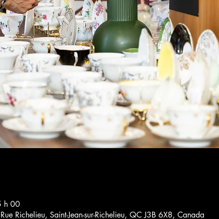
5 h 00
4 Rue Richelieu, Saint-Jean-sur-Richelieu, QC J3B 6X8, Canada