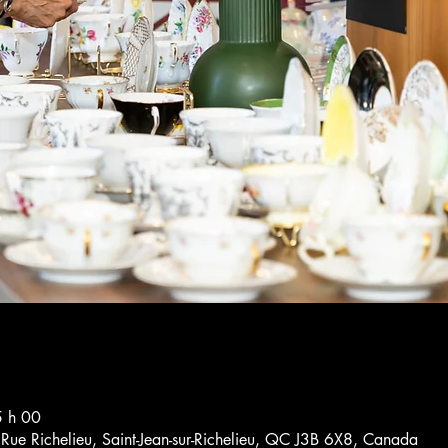
5 h 00
4 Rue Richelieu, Saint-Jean-sur-Richelieu, QC J3B 6X8, Canada