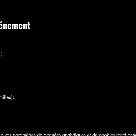
vénement
):
ilieu):
 vos paramètres de données analytiques et de cookies fonctionne