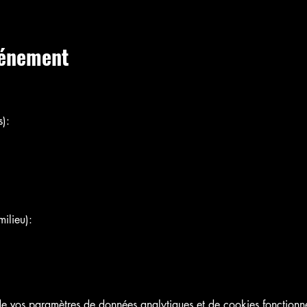
vénement
):
ilieu):
 vos paramètres de données analytiques et de cookies fonctionne