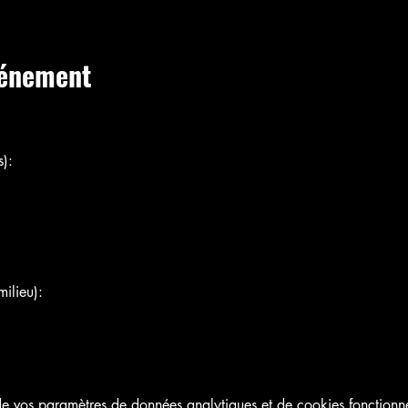
vénement
):
ilieu):
 vos paramètres de données analytiques et de cookies fonctionne