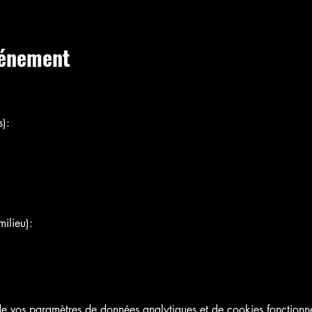
vénement
):
ilieu):
 vos paramètres de données analytiques et de cookies fonctionne