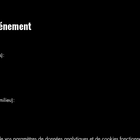
vénement
):
ilieu):
 vos paramètres de données analytiques et de cookies fonctionne